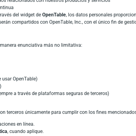
dos relacionados con nuestros productos y servicios
ontinua
ravés del widget de
OpenTable
, los datos personales proporcio
serán compartidos con OpenTable, Inc., con el único fin de gesti
 manera enunciativa más no limitativa:
de usar OpenTable)
)
empre a través de plataformas seguras de terceros)
on terceros únicamente para cumplir con los fines mencionados
aciones en línea.
tica
, cuando aplique.